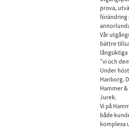
prova, utvä
förändring 
annorlunda
Vår utgångsp
bättre till
långsiktiga 
”vi och de
Under höst
Hanborg. D
Hammer & H
Jurek.
Vi på Hamm
både kunde
komplexa up