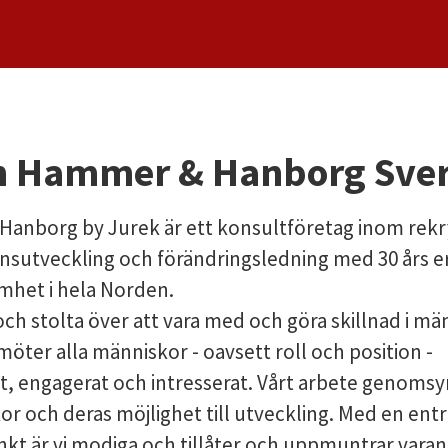
 Hammer & Hanborg Sver
anborg by Jurek är ett konsultföretag inom rekr
onsutveckling och förändringsledning med 30 års e
mhet i hela Norden.
 och stolta över att vara med och göra skillnad i m
i möter alla människor - oavsett roll och position -
t, engagerat och intresserat. Vårt arbete genomsy
r och deras möjlighet till utveckling. Med en ent
kt är vi modiga och tillåter och uppmuntrar varan