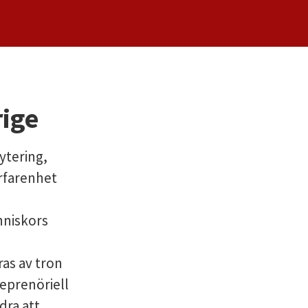
ige
ytering,
rfarenhet
änniskors
ras av tron
reprenöriell
dra att