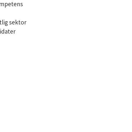
kompetens
tlig sektor
didater