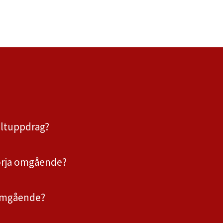
ultuppdrag?
börja omgående?
 omgående?