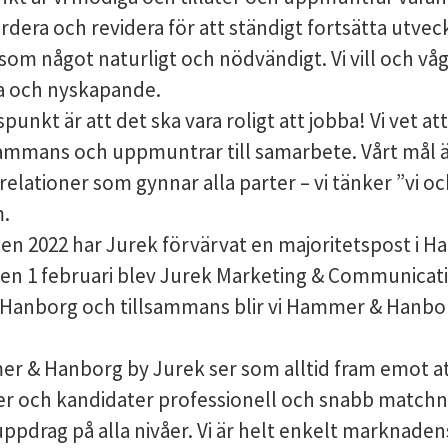
rdera och revidera för att ständigt fortsätta utveck
som något naturligt och nödvändigt. Vi vill och våg
 och nyskapande.
unkt är att det ska vara roligt att jobba! Vi vet att 
sammans och uppmuntrar till samarbete. Vårt mål ä
relationer som gynnar alla parter – vi tänker ”vi och
m.
en 2022 har Jurek förvärvat en majoritetspost i 
en 1 februari blev Jurek Marketing & Communicat
anborg och tillsammans blir vi Hammer & Hanbo
er & Hanborg by Jurek ser som alltid fram emot a
r och kandidater professionell och snabb matchn
pdrag på alla nivåer. Vi är helt enkelt marknade