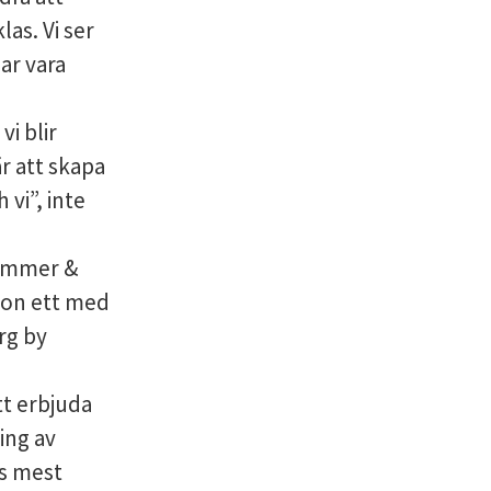
las. Vi ser
ar vara
vi blir
r att skapa
 vi”, inte
Hammer &
ion ett med
rg by
tt erbjuda
ing av
ns mest