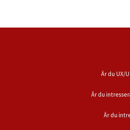
Är du UX/U
Är du intresse
Är du int