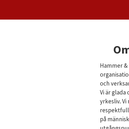
Om
Hammer & H
organisati
och verksa
Vi är glada
yrkesliv. V
respektfull
på människo
utgångspun