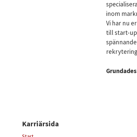
specialiser
inom mark
Vi har nu e
till start-u
spännande 
rekryterin
Grundade
Karriärsida
Start