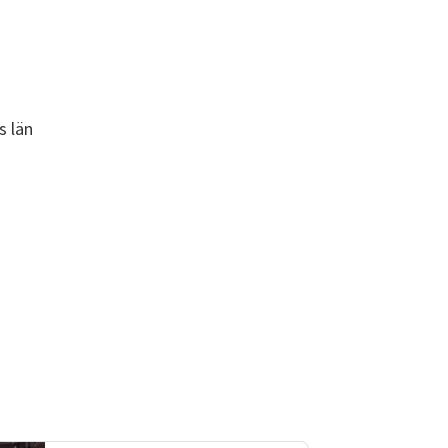
s län
!